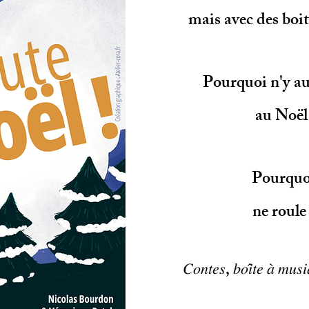
mais avec des boit
Pourquoi n'y au
au Noël
Pourquoi
ne roule
𝐶𝑜𝑛𝑡𝑒𝑠, 𝑏𝑜𝑖̂𝑡𝑒 𝑎̀ 𝑚𝑢𝑠𝑖