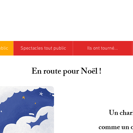
onique Petel et Nicolas B
A conter d'aujourd'hui,
Compagnie de contes depuis 
blic
Spectacles tout public
Ils ont tourné...
En route pour Noël !
Un chari
comme un o