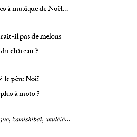
es à musique de Noël...
rait-il pas de melons
 du château ?
 le père Noël
 plus à moto ?
𝑞𝑢𝑒, 𝑘𝑎𝑚𝑖𝑠ℎ𝑖𝑏𝑎𝑖̈, 𝑢𝑘𝑢𝑙𝑒́𝑙𝑒́...