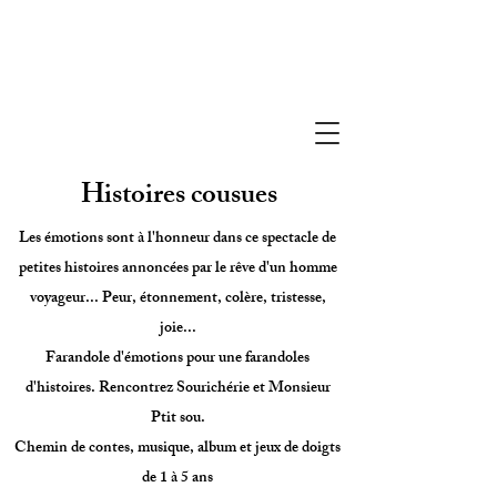
Véronique Petel et Nicolas Bourdon
A conter d'aujourd'hui,
Compagnie de contes depuis 2015
Histoires cousues
Les émotions sont à l'honneur dans ce spectacle de
petites histoires annoncées par le rêve d'un homme
voyageur... Peur, étonnement, colère, tristesse,
joie...
Farandole d'émotions pour une farandoles
d'histoires. Rencontrez Sourichérie et Monsieur
Ptit sou.
Chemin de contes, musique, album et jeux de doigts
de 1 à 5 ans